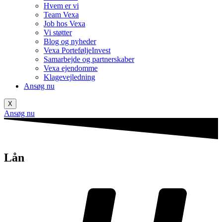
Hvem er vi
Team Vexa
Job hos Vexa
Vi støtter
Blog og nyheder
Vexa PorteføljeInvest
Samarbejde og partnerskaber
Vexa ejendomme
Klagevejledning
Ansøg nu
X
Ansøg nu
Lån