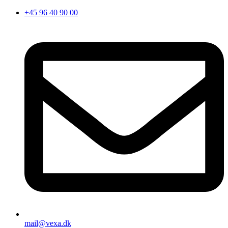
Videre
+45 96 40 90 00
til
indhold
mail@vexa.dk