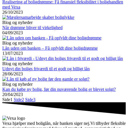
Realisering af boligdrømme: Få finansiel fleksibilitet i bolighandlen
med Vexa
26/10/2023
Blog og nyheder
Når drømme bliver til virkelighed
04/09/2023
Blog og nyheder
Lån uden om banken – Få opfyldt dine boligdrømme
13/07/2023
Blog og nyheder
Udnyt din boligs friværdi til et godt og billigt lån
28/06/2023
Blog og nyheder
Kan du købe ny bolig, før din nuværende bolig er blevet solgt?
20/04/2023
Side
1
Side
2
Side
3
Vexa hjælper med boliglån, når banken siger nej.Vi tilbyder fleksible