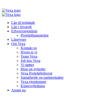
Lån til boligkøb
Lån i friværdi
Erhvervsejendom
Projektfinansiering
Lånetyper
Om Vexa
Kontakt os
Hvem er vi
Team Vexa
Job hos Vexa
Vi støtter
Blog og nyheder
Vexa PorteføljeInvest
Samarbejde og partnerskaber
Vexa ejendomme
Klagevejledning
Ansøg nu