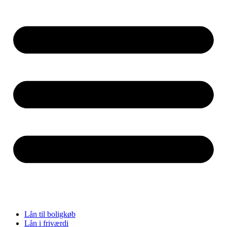
Lån til boligkøb
Lån i friværdi