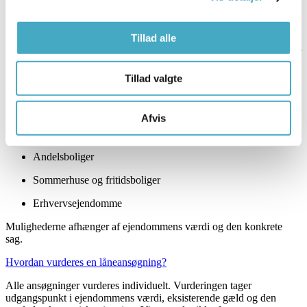
særlige situationer som tvangsauktion eller lån trods RKI.
Yder Vexa lån uden sikkerhed?
Tillad alle
Nej. Vexa yder udelukkende lån med pant i fast ejendom. Vi tilbyder
ikke forbrugslån, kviklån eller andre former for lån uden sikkerhed.
Tillad valgte
Hvilke ejendomstyper kan belånes?
Lån hos Vexa kan ydes med pant i blandt andet:
Afvis
Ejerboliger
Andelsboliger
Sommerhuse og fritidsboliger
Erhvervsejendomme
Mulighederne afhænger af ejendommens værdi og den konkrete
sag.
Hvordan vurderes en låneansøgning?
Alle ansøgninger vurderes individuelt. Vurderingen tager
udgangspunkt i ejendommens værdi, eksisterende gæld og den