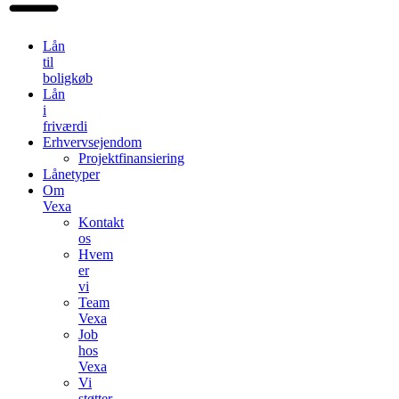
Lån
til
boligkøb
Lån
i
friværdi
Erhvervsejendom
Projektfinansiering
Lånetyper
Om
Vexa
Kontakt
os
Hvem
er
vi
Team
Vexa
Job
hos
Vexa
Vi
støtter