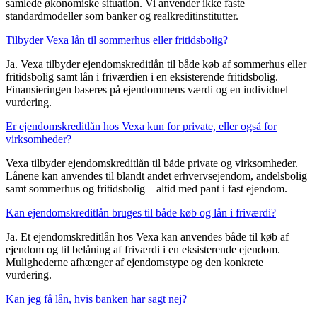
samlede økonomiske situation. Vi anvender ikke faste
standardmodeller som banker og realkreditinstitutter.
Tilbyder Vexa lån til sommerhus eller fritidsbolig?
Ja. Vexa tilbyder ejendomskreditlån til både køb af sommerhus eller
fritidsbolig samt lån i friværdien i en eksisterende fritidsbolig.
Finansieringen baseres på ejendommens værdi og en individuel
vurdering.
Er ejendomskreditlån hos Vexa kun for private, eller også for
virksomheder?
Vexa tilbyder ejendomskreditlån til både private og virksomheder.
Lånene kan anvendes til blandt andet erhvervsejendom, andelsbolig
samt sommerhus og fritidsbolig – altid med pant i fast ejendom.
Kan ejendomskreditlån bruges til både køb og lån i friværdi?
Ja. Et ejendomskreditlån hos Vexa kan anvendes både til køb af
ejendom og til belåning af friværdi i en eksisterende ejendom.
Mulighederne afhænger af ejendomstype og den konkrete
vurdering.
Kan jeg få lån, hvis banken har sagt nej?