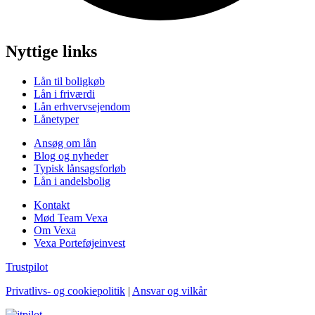
Nyttige links
Lån til boligkøb
Lån i friværdi
Lån erhvervsejendom
Lånetyper
Ansøg om lån
Blog og nyheder
Typisk lånsagsforløb
Lån i andelsbolig
Kontakt
Mød Team Vexa
Om Vexa
Vexa Porteføjeinvest
Trustpilot
Privatlivs- og cookiepolitik
|
Ansvar og vilkår