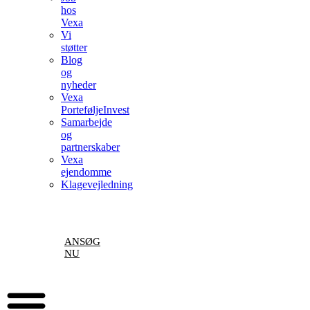
hos
Vexa
Vi
støtter
Blog
og
nyheder
Vexa
PorteføljeInvest
Samarbejde
og
partnerskaber
Vexa
ejendomme
Klagevejledning
ANSØG
NU