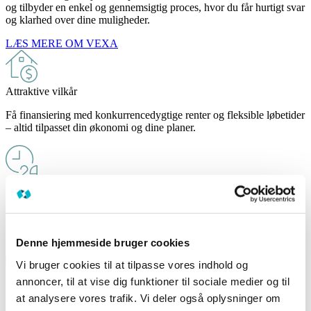
og tilbyder en enkel og gennemsigtig proces, hvor du får hurtigt svar
og klarhed over dine muligheder.
LÆS MERE OM VEXA
Attraktive vilkår
Få finansiering med konkurrencedygtige renter og fleksible løbetider
– altid tilpasset din økonomi og dine planer.
Hurtig sagsbehandling
Vi ved, at tid er afgørende. Derfor får du svar på din ansøgning
inden for 24 timer og en effektiv proces fra start til slut.
Denne hjemmeside bruger cookies
Vi bruger cookies til at tilpasse vores indhold og
Personlig kontakt
annoncer, til at vise dig funktioner til sociale medier og til
at analysere vores trafik. Vi deler også oplysninger om
Du får en fast kontaktperson, der følger din sag og sikrer en tryg og