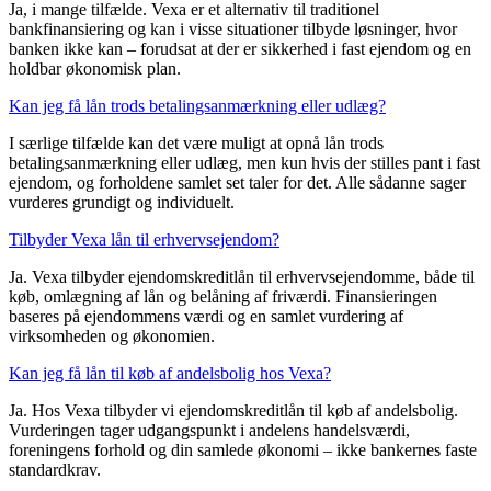
Ja, i mange tilfælde. Vexa er et alternativ til traditionel
bankfinansiering og kan i visse situationer tilbyde løsninger, hvor
banken ikke kan – forudsat at der er sikkerhed i fast ejendom og en
holdbar økonomisk plan.
Kan jeg få lån trods betalingsanmærkning eller udlæg?
I særlige tilfælde kan det være muligt at opnå lån trods
betalingsanmærkning eller udlæg, men kun hvis der stilles pant i fast
ejendom, og forholdene samlet set taler for det. Alle sådanne sager
vurderes grundigt og individuelt.
Tilbyder Vexa lån til erhvervsejendom?
Ja. Vexa tilbyder ejendomskreditlån til erhvervsejendomme, både til
køb, omlægning af lån og belåning af friværdi. Finansieringen
baseres på ejendommens værdi og en samlet vurdering af
virksomheden og økonomien.
Kan jeg få lån til køb af andelsbolig hos Vexa?
Ja. Hos Vexa tilbyder vi ejendomskreditlån til køb af andelsbolig.
Vurderingen tager udgangspunkt i andelens handelsværdi,
foreningens forhold og din samlede økonomi – ikke bankernes faste
standardkrav.