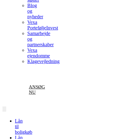
Blog
og
nyheder
Vexa
PorteføljeInvest
Samarbejde
og
partnerskaber
Vexa
ejendomme
Klagevejledning
ANSØG
NU
Lån
til
boligkøb
Lån