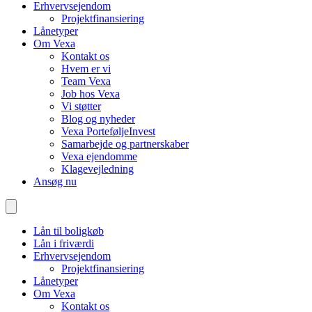
Erhvervsejendom
Projektfinansiering
Lånetyper
Om Vexa
Kontakt os
Hvem er vi
Team Vexa
Job hos Vexa
Vi støtter
Blog og nyheder
Vexa PorteføljeInvest
Samarbejde og partnerskaber
Vexa ejendomme
Klagevejledning
Ansøg nu
Lån til boligkøb
Lån i friværdi
Erhvervsejendom
Projektfinansiering
Lånetyper
Om Vexa
Kontakt os