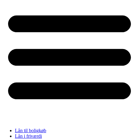
Lån til boligkøb
Lån i friværdi