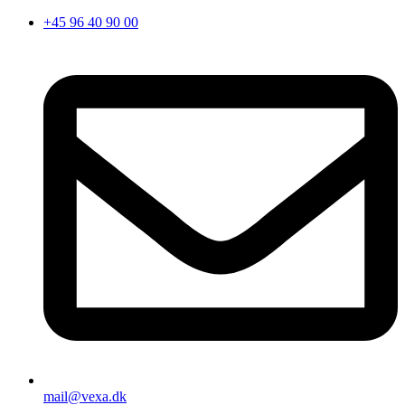
Videre
+45 96 40 90 00
til
indhold
mail@vexa.dk