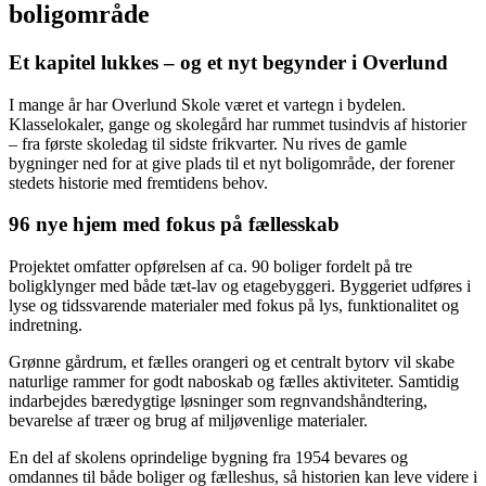
boligområde
Et kapitel lukkes – og et nyt begynder i Overlund
I mange år har Overlund Skole været et vartegn i bydelen.
Klasselokaler, gange og skolegård har rummet tusindvis af historier
– fra første skoledag til sidste frikvarter. Nu rives de gamle
bygninger ned for at give plads til et nyt boligområde, der forener
stedets historie med fremtidens behov.
96 nye hjem med fokus på fællesskab
Projektet omfatter opførelsen af ca. 90 boliger fordelt på tre
boligklynger med både tæt-lav og etagebyggeri. Byggeriet udføres i
lyse og tidssvarende materialer med fokus på lys, funktionalitet og
indretning.
Grønne gårdrum, et fælles orangeri og et centralt bytorv vil skabe
naturlige rammer for godt naboskab og fælles aktiviteter. Samtidig
indarbejdes bæredygtige løsninger som regnvandshåndtering,
bevarelse af træer og brug af miljøvenlige materialer.
En del af skolens oprindelige bygning fra 1954 bevares og
omdannes til både boliger og fælleshus, så historien kan leve videre i