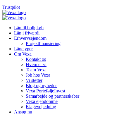
Trustpilot
Lån til boligkøb
Lån i friværdi
Erhvervsejendom
Projektfinansiering
Lånetyper
Om Vexa
Kontakt os
Hvem er vi
Team Vexa
Job hos Vexa
Vi støtter
Blog og nyheder
Vexa PorteføljeInvest
Samarbejde og partnerskaber
Vexa ejendomme
Klagevejledning
Ansøg nu