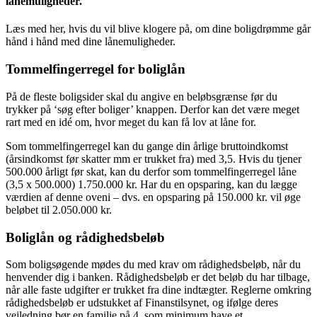
lånemuligheder.
Læs med her, hvis du vil blive klogere på, om dine boligdrømme går
hånd i hånd med dine lånemuligheder.
Tommelfingerregel for boliglån
På de fleste boligsider skal du angive en beløbsgrænse før du
trykker på ‘søg efter boliger’ knappen. Derfor kan det være meget
rart med en idé om, hvor meget du kan få lov at låne for.
Som tommelfingerregel kan du gange din årlige bruttoindkomst
(årsindkomst før skatter mm er trukket fra) med 3,5. Hvis du tjener
500.000 årligt før skat, kan du derfor som tommelfingerregel låne
(3,5 x 500.000) 1.750.000 kr. Har du en opsparing, kan du lægge
værdien af denne oveni – dvs. en opsparing på 150.000 kr. vil øge
beløbet til 2.050.000 kr.
Boliglån og rådighedsbeløb
Som boligsøgende mødes du med krav om rådighedsbeløb, når du
henvender dig i banken. Rådighedsbeløb er det beløb du har tilbage,
når alle faste udgifter er trukket fra dine indtægter. Reglerne omkring
rådighedsbeløb er udstukket af Finanstilsynet, og ifølge deres
vejledning bør en familie på 4, som minimum have et