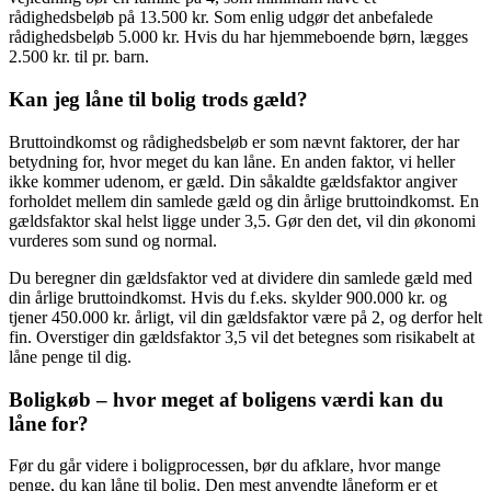
rådighedsbeløb på 13.500 kr. Som enlig udgør det anbefalede
rådighedsbeløb 5.000 kr. Hvis du har hjemmeboende børn, lægges
2.500 kr. til pr. barn.
Kan jeg låne til bolig trods gæld?
Bruttoindkomst og rådighedsbeløb er som nævnt faktorer, der har
betydning for, hvor meget du kan låne. En anden faktor, vi heller
ikke kommer udenom, er gæld. Din såkaldte gældsfaktor angiver
forholdet mellem din samlede gæld og din årlige bruttoindkomst. En
gældsfaktor skal helst ligge under 3,5. Gør den det, vil din økonomi
vurderes som sund og normal.
Du beregner din gældsfaktor ved at dividere din samlede gæld med
din årlige bruttoindkomst. Hvis du f.eks. skylder 900.000 kr. og
tjener 450.000 kr. årligt, vil din gældsfaktor være på 2, og derfor helt
fin. Overstiger din gældsfaktor 3,5 vil det betegnes som risikabelt at
låne penge til dig.
Boligkøb – hvor meget af boligens værdi kan du
låne for?
Før du går videre i boligprocessen, bør du afklare, hvor mange
penge, du kan låne til bolig. Den mest anvendte låneform er et