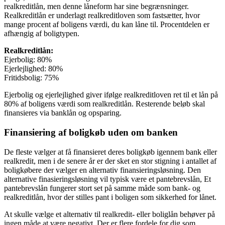
realkreditlån, men denne låneform har sine begrænsninger.
Realkreditlån er underlagt realkreditloven som fastsætter, hvor
mange procent af boligens værdi, du kan låne til. Procentdelen er
afhængig af boligtypen.
Realkreditlån:
Ejerbolig: 80%
Ejerlejlighed: 80%
Fritidsbolig: 75%
Ejerbolig og ejerlejlighed giver ifølge realkreditloven ret til et lån på
80% af boligens værdi som realkreditlån. Resterende beløb skal
finansieres via banklån og opsparing.
Finansiering af boligkøb uden om banken
De fleste vælger at få finansieret deres boligkøb igennem bank eller
realkredit, men i de senere år er der sket en stor stigning i antallet af
boligkøbere der vælger en alternativ finansieringsløsning. Den
alternative finasieringsløsning vil typisk være et pantebrevslån, Et
pantebrevslån fungerer stort set på samme måde som bank- og
realkreditlån, hvor der stilles pant i boligen som sikkerhed for lånet.
At skulle vælge et alternativ til realkredit- eller boliglån behøver på
ingen måde at være negativt. Der er flere fordele for dig som