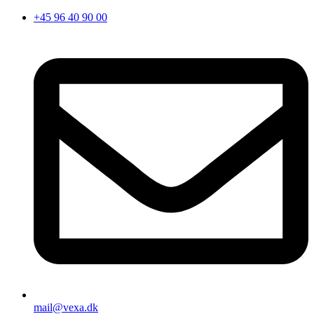
Videre
+45 96 40 90 00
til
indhold
mail@vexa.dk