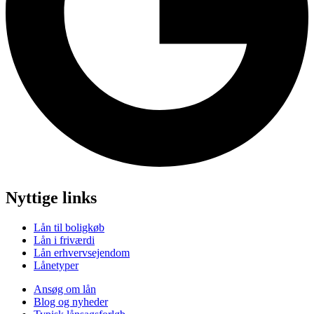
Nyttige links
Lån til boligkøb
Lån i friværdi
Lån erhvervsejendom
Lånetyper
Ansøg om lån
Blog og nyheder