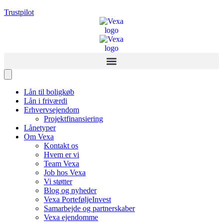
Trustpilot
Lån til boligkøb
Lån i friværdi
Erhvervsejendom
Projektfinansiering
Lånetyper
Om Vexa
Kontakt os
Hvem er vi
Team Vexa
Job hos Vexa
Vi støtter
Blog og nyheder
Vexa PorteføljeInvest
Samarbejde og partnerskaber
Vexa ejendomme