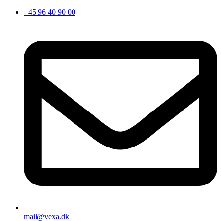
Videre
+45 96 40 90 00
til
indhold
mail@vexa.dk