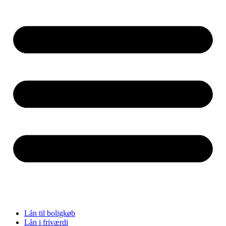
Lån til boligkøb
Lån i friværdi