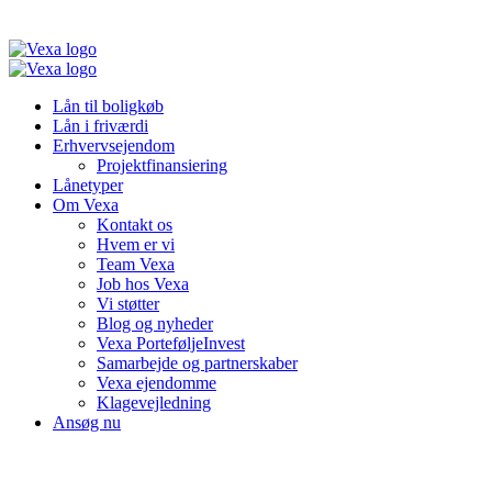
Lån til boligkøb
Lån i friværdi
Erhvervsejendom
Projektfinansiering
Lånetyper
Om Vexa
Kontakt os
Hvem er vi
Team Vexa
Job hos Vexa
Vi støtter
Blog og nyheder
Vexa PorteføljeInvest
Samarbejde og partnerskaber
Vexa ejendomme
Klagevejledning
Ansøg nu