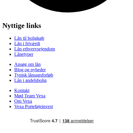
Nyttige links
Lån til boligkøb
Lån i friværdi
Lån erhvervsejendom
Lånetyper
Ansøg om lån
Blog og nyheder
Typisk lånsagsforløb
Lån i andelsbolig
Kontakt
Mød Team Vexa
Om Vexa
Vexa Porteføjeinvest