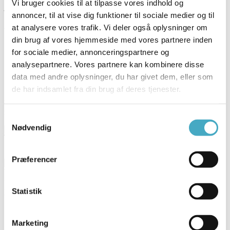
Vi bruger cookies til at tilpasse vores indhold og
– fleksible vilkår
annoncer, til at vise dig funktioner til sociale medier og til
at analysere vores trafik. Vi deler også oplysninger om
Vexa tilbyder lån i fast ejendom med:
din brug af vores hjemmeside med vores partnere inden
Belån
ing op til 95 % – i særlige tilfælde op til 100 %
for sociale medier, annonceringspartnere og
Løbetid på op til 25–30 år
analysepartnere. Vores partnere kan kombinere disse
Mulighed for op til 10 års afdragsfrihed
Fast eller variabel rente
data med andre oplysninger, du har givet dem, eller som
de har indsamlet fra din brug af deres tjenester.
Ved fast rente er ydelsen kendt og stabil gennem hele løbetiden,
mens variabel rente følger markedsudviklingen.
Samtykkevalg
Nødvendig
Præferencer
Vexa hjælper med boliglån, når banken siger nej.Vi tilbyder fleksible
finansieringsløsninger med fokus på tryghed, gennemsigtighed og
personlig kontakt.
Statistik
Marketing