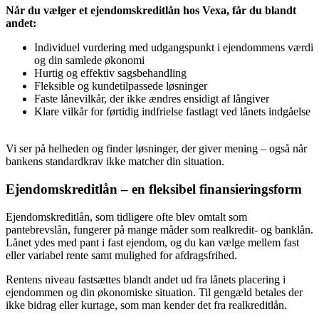
Når du vælger et ejendomskreditlån hos Vexa, får du blandt
andet:
Individuel vurdering med udgangspunkt i ejendommens værdi
og din samlede økonomi
Hurtig og effektiv sagsbehandling
Fleksible og kundetilpassede løsninger
Faste lånevilkår, der ikke ændres ensidigt af långiver
Klare vilkår for førtidig indfrielse fastlagt ved lånets indgåelse
Vi ser på helheden og finder løsninger, der giver mening – også når
bankens standardkrav ikke matcher din situation.
Ejendomskreditlån – en fleksibel finansieringsform
Ejendomskreditlån, som tidligere ofte blev omtalt som
pantebrevslån, fungerer på mange måder som realkredit- og banklån.
Lånet ydes med pant i fast ejendom, og du kan vælge mellem fast
eller variabel rente samt mulighed for afdragsfrihed.
Rentens niveau fastsættes blandt andet ud fra lånets placering i
ejendommen og din økonomiske situation. Til gengæld betales der
ikke bidrag eller kurtage, som man kender det fra realkreditlån.