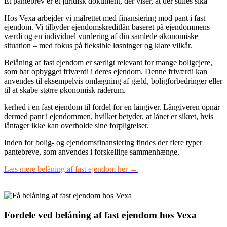
Et pantebrev er et juridisk dokument, der viser, at der stilles sika
Hos Vexa arbejder vi målrettet med finansiering mod pant i fast
ejendom. Vi tilbyder ejendomskreditlån baseret på ejendommens
værdi og en individuel vurdering af din samlede økonomiske
situation – med fokus på fleksible løsninger og klare vilkår.
Belåning af fast ejendom er særligt relevant for mange boligejere,
som har opbygget friværdi i deres ejendom. Denne friværdi kan
anvendes til eksempelvis omlægning af gæld, boligforbedringer eller
til at skabe større økonomisk råderum.
kerhed i en fast ejendom til fordel for en långiver. Långiveren opnår
dermed pant i ejendommen, hvilket betyder, at lånet er sikret, hvis
låntager ikke kan overholde sine forpligtelser.
Inden for bolig- og ejendomsfinansiering findes der flere typer
pantebreve, som anvendes i forskellige sammenhænge.
Læs mere belåning af fast ejendom her →
Fordele ved belåning af fast ejendom hos Vexa