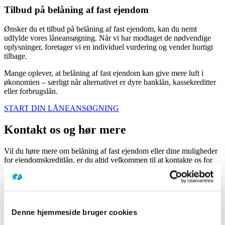
Tilbud på belåning af fast ejendom
Ønsker du et tilbud på belåning af fast ejendom, kan du nemt
udfylde vores låneansøgning. Når vi har modtaget de nødvendige
oplysninger, foretager vi en individuel vurdering og vender hurtigt
tilbage.
Mange oplever, at belåning af fast ejendom kan give mere luft i
økonomien – særligt når alternativet er dyre banklån, kassekreditter
eller forbrugslån.
START DIN LÅNEANSØGNING
Kontakt os og hør mere
Vil du høre mere om belåning af fast ejendom eller dine muligheder
for ejendomskreditlån, er du altid velkommen til at kontakte os for
en uforpligtende dialog.
–
Ring på telefon
9640 9000
eller send en mail til
mail@vexa.dk
– vi står klar til at hjælpe.
Lån i fast ejendom
Denne hjemmeside bruger cookies
Lån i fast ejendom